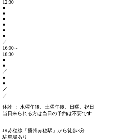
12:30
●
●
●
●
●
●
／
16:00～
18:30
●
●
／
●
●
／
／
休診 ： 水曜午後、土曜午後、日曜、祝日
当日来られる方は当日の予約は不要です
JR赤穂線「播州赤穂駅」から徒歩3分
駐車場あり