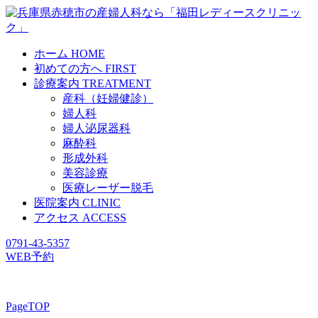
ホーム
HOME
初めての方へ
FIRST
診療案内
TREATMENT
産科（妊婦健診）
婦人科
婦人泌尿器科
麻酔科
形成外科
美容診療
医療レーザー脱毛
医院案内
CLINIC
アクセス
ACCESS
0791-43-5357
WEB予約
PageTOP