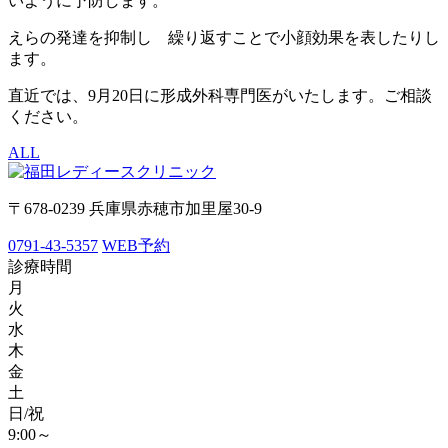
いように予防します。
えらの発達を抑制し 繰り返すことで小顔効果を表したりし
ます。
直近では、9月20日に形成外科専門医がいたします。ご相談
くだ
さい。
ALL
〒678-0239 兵庫県赤穂市加里屋30-9
0791-43-5357
WEB予約
診療時間
月
火
水
木
金
土
日/祝
9:00～